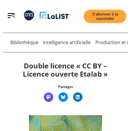
Retour
S'abonner à la
newsletter
Bibliothèque
Intelligence artificielle
Production et di
Retour
Double licence « CC BY –
Licence ouverte Etalab »
Accueil
Partager
Tous les articles
Qui sommes nous ?