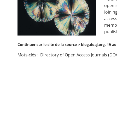
open s
Contact
Joinin
access
Nous suivre
member
publis
Continuer sur le site de la source >
blog.doaj.org, 19 a
Mots-clés :
Directory of Open Access Journals (DOA