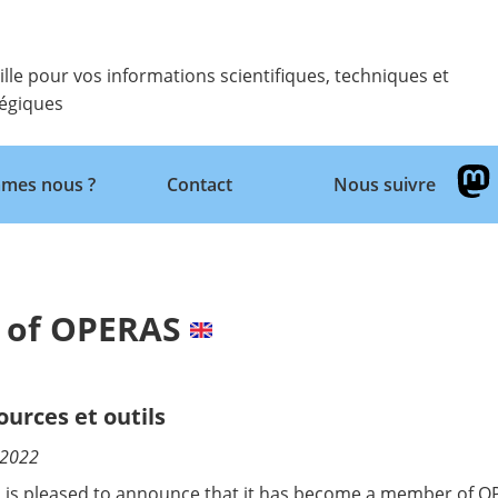
ille pour vos informations scientifiques, techniques et
tégiques
Retour
mes nous ?
Contact
Nous suivre
 of OPERAS
ources et outils
/2022
 is pleased to announce that it has become a member of
O