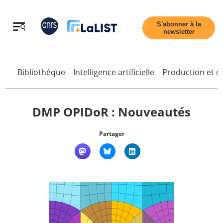
Retour
S'abonner à la
newsletter
Retour
Bibliothèque
Intelligence artificielle
Production et di
DMP OPIDoR : Nouveautés
Partager
Accueil
Tous les articles
Qui sommes nous ?