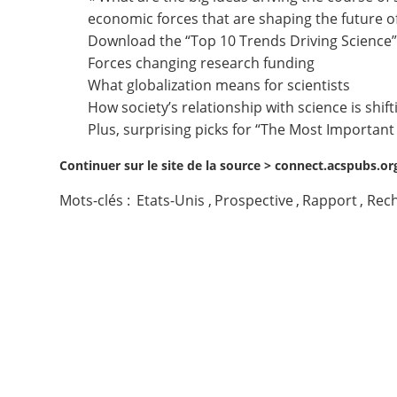
economic forces that are shaping the future of
Contact
Download the “Top 10 Trends Driving Science”
Forces changing research funding
Nous suivre
What globalization means for scientists
How society’s relationship with science is shift
Plus, surprising picks for “The Most Importan
Continuer sur le site de la source >
connect.acspubs.or
Mots-clés :
Etats-Unis
,
Prospective
,
Rapport
,
Rech