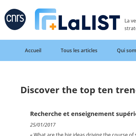
Retour
La ve
stra
Accueil
Tous les articles
Qui som
Discover the top ten tren
Accueil
Tous les articles
Recherche et enseignement supéri
25/01/2017
Qui sommes nous ?
« What are the big ideas driving the course of