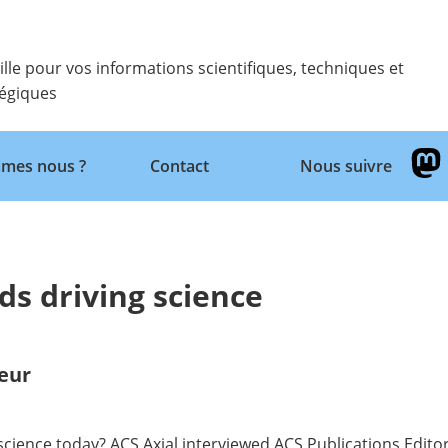
ille pour vos informations scientifiques, techniques et
tégiques
Retour
mes nous ?
Contact
Nous suivre
ds driving science
eur
 science today?
ACS Axial
interviewed ACS Publications Editors