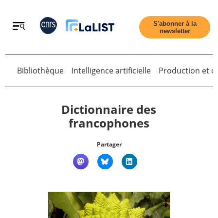
Retour
S'abonner à la
newsletter
Bibliothèque
Intelligence artificielle
Production et di
Retour
Dictionnaire des
francophones
Accueil
Partager
Tous les articles
Qui sommes nous ?