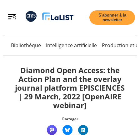
Retour
S'abonner à la
newsletter
Bibliothèque
Intelligence artificielle
Production et di
Retour
Diamond Open Access: the
Action Plan and the overlay
journal platform EPISCIENCES
Accueil
| 29 March, 2022 [OpenAIRE
webinar]
Tous les articles
Partager
Qui sommes nous ?