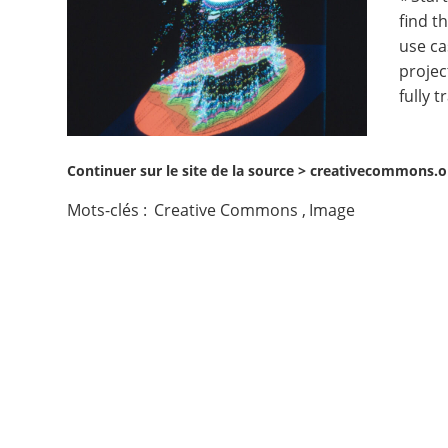
find t
Contact
use ca
projec
Nous suivre
fully 
Continuer sur le site de la source >
creativecommons.or
Mots-clés :
Creative Commons
,
Image