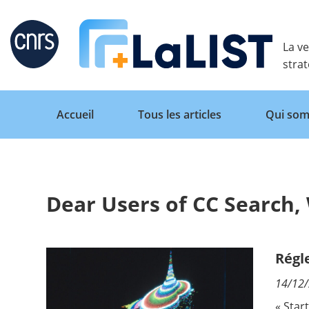
Retour
La ve
stra
Accueil
Tous les articles
Qui som
Dear Users of CC Search
Accueil
Tous les articles
Régl
14/12
Qui sommes nous ?
« Star