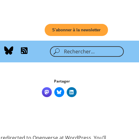
S'abonner à la newsletter
Partager
e redirected to
Openverse at WordPress
. You’ll