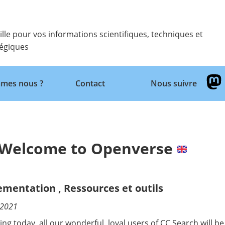
ille pour vos informations scientifiques, techniques et
tégiques
Retour
mes nous ?
Contact
Nous suivre
, Welcome to Openverse
ementation
,
Ressources et outils
/2021
ting today, all our wonderful, loyal users of CC Search will b