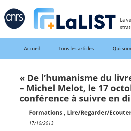
Retour
La ve
stra
Accueil
Tous les articles
Qui som
« De l’humanisme du liv
Accueil
– Michel Melot, le 17 octo
conférence à suivre en dir
Tous les articles
Formations
,
Lire/Regarder/Ecoute
Qui sommes nous ?
17/10/2013