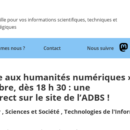
ille pour vos informations scientifiques, techniques et
tégiques
Retour
mes nous ?
Contact
Nous suivre
re aux humanités numériques 
bre, dès 18 h 30 : une
ect sur le site de l’ADBS !
r
,
Sciences et Société
,
Technologies de l'Inf