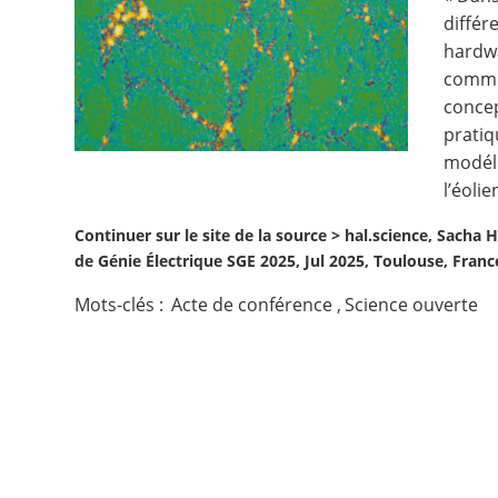
différ
Contact
hardwa
commun
Nous suivre
concep
pratiq
modéli
l’éolie
Continuer sur le site de la source >
hal.science, Sacha
de Génie Électrique SGE 2025, Jul 2025, Toulouse, Franc
Mots-clés :
Acte de conférence
,
Science ouverte