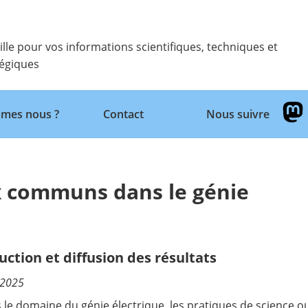
ille pour vos informations scientifiques, techniques et
tégiques
Retour
mes nous ?
Contact
Nous suivre
x communs dans le génie
uction et diffusion des résultats
/2025
 le domaine du génie électrique, les pratiques de science 