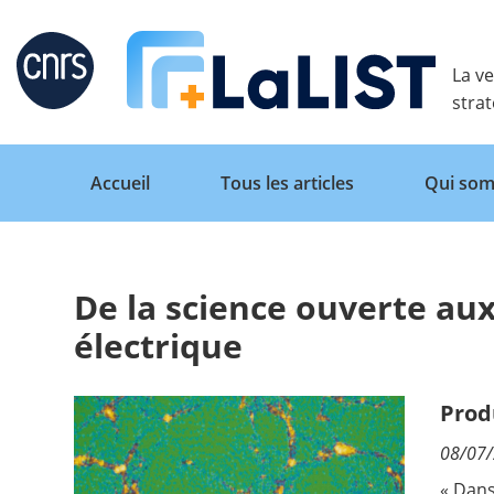
Retour
La ve
stra
Accueil
Tous les articles
Qui som
De la science ouverte au
Accueil
électrique
Tous les articles
Prod
08/07
Qui sommes nous ?
« Dans