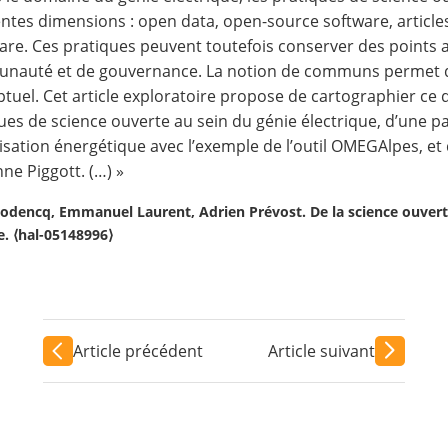
entes dimensions : open data, open-source software, articl
re. Ces pratiques peuvent toutefois conserver des points
auté et de gouvernance. La notion de communs permet de v
tuel. Cet article exploratoire propose de cartographier c
ues de science ouverte au sein du génie électrique, d’une p
sation énergétique avec l’exemple de l’outil OMEGAlpes, et 
nne Piggott. (…) »
 Hodencq, Emmanuel Laurent, Adrien Prévost. De la science ouve
e. ⟨hal-05148996⟩
Article précédent
Article suivant