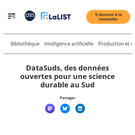
Retour
S'abonner à la
newsletter
Retour
Bibliothèque
Intelligence artificielle
Production et di
DataSuds, des données
ouvertes pour une science
durable au Sud
Accueil
Partager
Tous les articles
Qui sommes nous ?