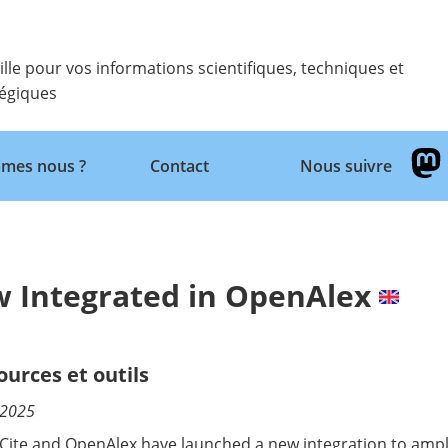
ille pour vos informations scientifiques, techniques et
tégiques
Retour
mes nous ?
Contact
Nous suivre
w Integrated in OpenAlex
ources et outils
/2025
aCite and
OpenAlex
have launched a new integration to ampli