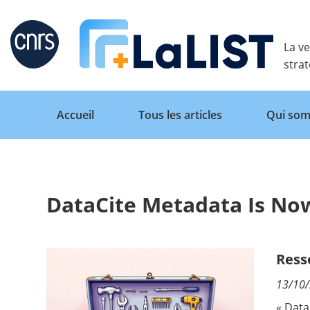
Retour
La ve
stra
Accueil
Tous les articles
Qui som
DataCite Metadata Is No
Accueil
Tous les articles
Ress
13/10
Qui sommes nous ?
« Dat