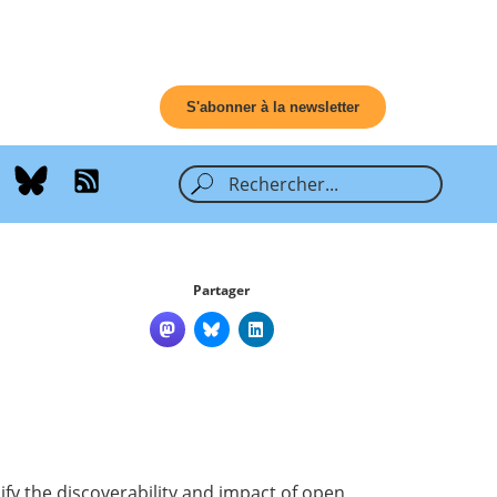
S'abonner à la newsletter
Partager
fy the discoverability and impact of open