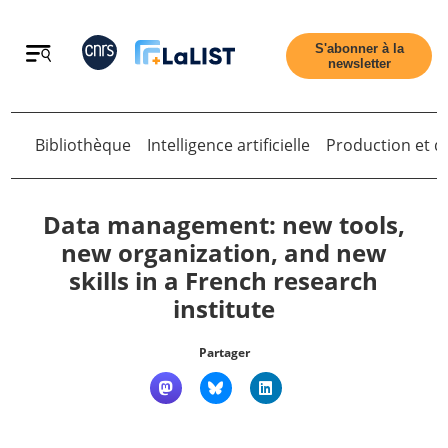
Retour
S'abonner à la
newsletter
Bibliothèque
Intelligence artificielle
Production et di
Retour
Data management: new tools,
new organization, and new
skills in a French research
Accueil
institute
Tous les articles
Partager
Qui sommes nous ?