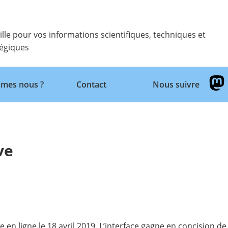
ille pour vos informations scientifiques, techniques et
tégiques
Retour
mes nous ?
Contact
Nous suivre
ve
e en ligne le 18 avril 2019. L’interface gagne en concision