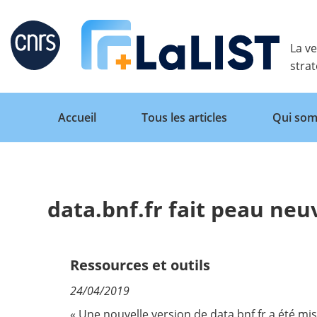
Retour
La ve
stra
Accueil
Tous les articles
Qui som
data.bnf.fr fait peau neu
Accueil
Tous les articles
Ressources et outils
24/04/2019
Qui sommes nous ?
« Une nouvelle version de
data.bnf.fr
a été mis