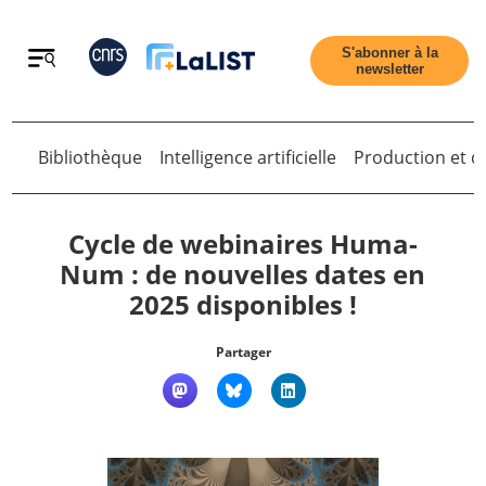
Retour
S'abonner à la
newsletter
Retour
Bibliothèque
Intelligence artificielle
Production et di
Cycle de webinaires Huma-
Num : de nouvelles dates en
2025 disponibles !
Accueil
Partager
Tous les articles
Qui sommes nous ?