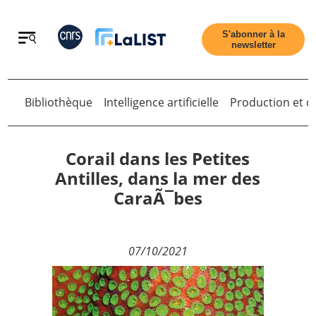
Retour
S'abonner à la
newsletter
Retour
Bibliothèque
Intelligence artificielle
Production et di
Corail dans les Petites
Antilles, dans la mer des
CaraÃ¯bes
Accueil
Tous les articles
07/10/2021
Qui sommes nous ?