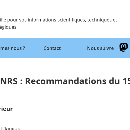
ille pour vos informations scientifiques, techniques et
tégiques
Retour
mes nous ?
Contact
Nous suivre
 CNRS : Recommandations du 1
rieur
tifiques »