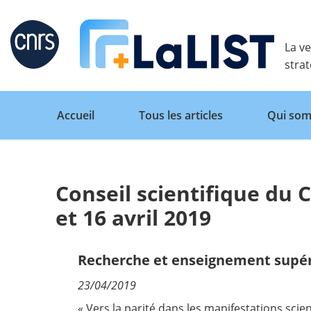
Retour
La ve
stra
Accueil
Tous les articles
Qui som
Conseil scientifique du
Accueil
et 16 avril 2019
Tous les articles
Recherche et enseignement supé
23/04/2019
Qui sommes nous ?
«
Vers la parité dans les manifestations scien