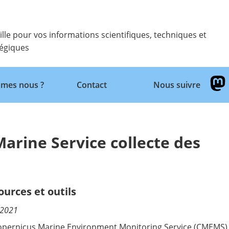
ille pour vos informations scientifiques, techniques et
tégiques
Retour
mes nous ?
Contact
Nous suivre
rine Service collecte des
ources et outils
/2021
opernicus Marine Environment Monitoring Service
(CMEMS) e