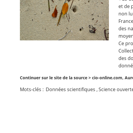
et de 
Contact
non lu
France
Nous suivre
des na
moyen
Ce pro
Collec
des do
donnée
Continuer sur le site de la source >
cio-online.com, Aur
Mots-clés :
Données scientifiques
,
Science ouvert