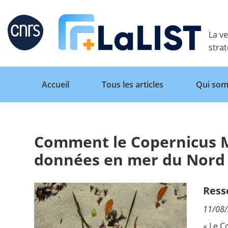
Retour
La ve
stra
Accueil
Tous les articles
Qui som
Comment le Copernicus Ma
Accueil
données en mer du Nord
Tous les articles
Ress
11/08
Qui sommes nous ?
« Le
C