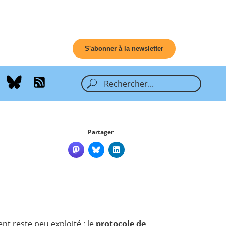
S'abonner à la newsletter
Partager
ment
reste peu exploité
: le
protocole de