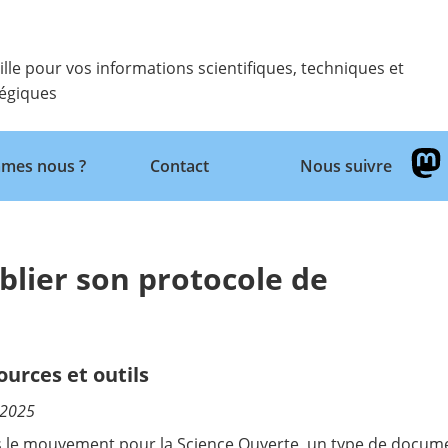
ille pour vos informations scientifiques, techniques et
tégiques
Retour
mes nous ?
Contact
Nous suivre
lier son protocole de
ources et outils
/2025
s le mouvement pour la Science Ouverte, un type de docu