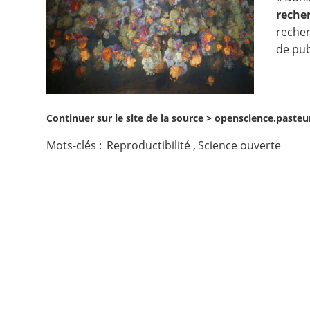
reche
Contact
reche
de pub
Nous suivre
Continuer sur le site de la source >
openscience.pasteur
Mots-clés :
Reproductibilité
,
Science ouverte