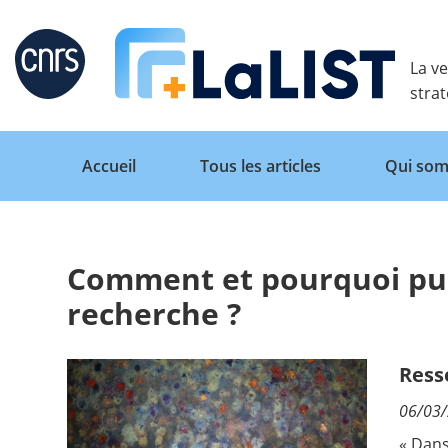
Retour
La ve
stra
Accueil
Tous les articles
Qui som
Comment et pourquoi pub
Accueil
recherche ?
Tous les articles
Ress
06/03
Qui sommes nous ?
« Dan