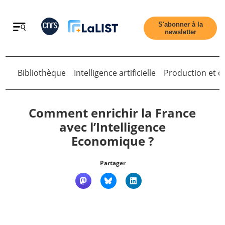
Retour
S'abonner à la
newsletter
Bibliothèque
Intelligence artificielle
Production et di
Retour
Comment enrichir la France
avec l’Intelligence
Economique ?
Accueil
Partager
Tous les articles
Qui sommes nous ?