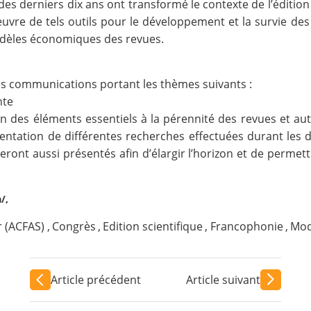
es derniers dix ans ont transformé le contexte de l’édition
 œuvre de tels outils pour le développement et la survie d
modèles économiques des revues.
s communications portant les thèmes suivants :
nte
l’un des éléments essentiels à la pérennité des revues et 
ntation de différentes recherches effectuées durant les 
nt aussi présentés afin d’élargir l’horizon et de permett
/,
r (ACFAS)
,
Congrès
,
Edition scientifique
,
Francophonie
,
Mod
Article précédent
Article suivant