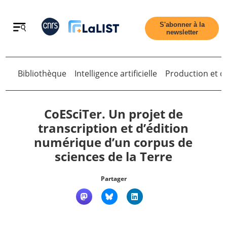
Retour
S'abonner à la
newsletter
Bibliothèque
Intelligence artificielle
Production et di
Retour
CoESciTer. Un projet de
transcription et d’édition
numérique d’un corpus de
Accueil
sciences de la Terre
Tous les articles
Partager
Qui sommes nous ?