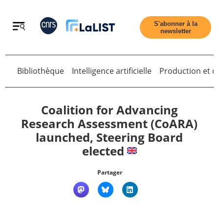
Retour
S'abonner à la
newsletter
Bibliothèque
Intelligence artificielle
Production et di
Retour
Coalition for Advancing
Research Assessment (CoARA)
launched, Steering Board
Accueil
elected
Tous les articles
Partager
Qui sommes nous ?