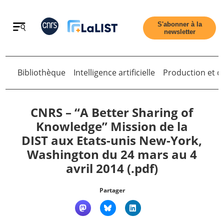
Retour
S'abonner à la
newsletter
Bibliothèque
Intelligence artificielle
Production et di
CNRS – “A Better Sharing of
Retour
Knowledge” Mission de la
DIST aux Etats-unis New-York,
Accueil
Washington du 24 mars au 4
avril 2014 (.pdf)
Tous les articles
Partager
Qui sommes nous ?