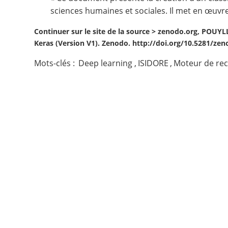
sciences humaines et sociales. Il met en œuvre
Contact
Continuer sur le site de la source >
zenodo.org, POUYLLA
Keras (Version V1). Zenodo. http://doi.org/10.5281/ze
Nous suivre
Mots-clés :
Deep learning
,
ISIDORE
,
Moteur de re