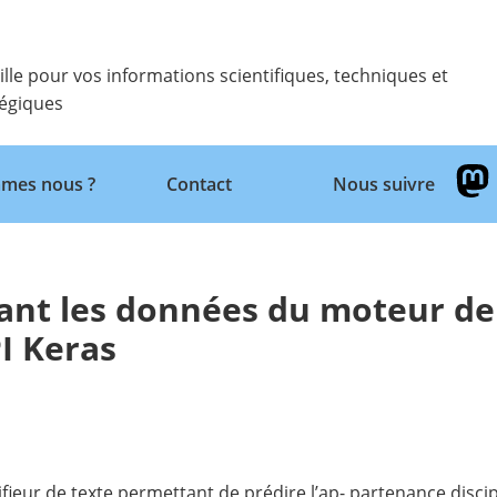
ille pour vos informations scientifiques, techniques et
tégiques
Retour
mes nous ?
Contact
Nous suivre
lisant les données du moteur de
I Keras
ieur de texte permettant de prédire l’ap- partenance discipl