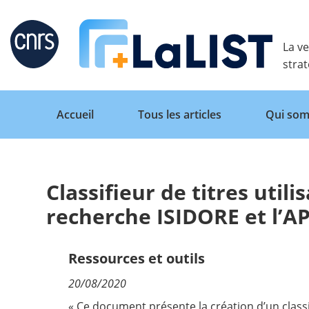
Retour
La ve
stra
Accueil
Tous les articles
Qui som
Classifieur de titres uti
Accueil
recherche ISIDORE et l’AP
Tous les articles
Ressources et outils
20/08/2020
Qui sommes nous ?
« Ce document présente la création d’un classif