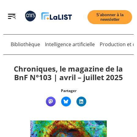
Retour
S'abonner à la
newsletter
Bibliothèque
Intelligence artificielle
Production et di
Retour
Chroniques, le magazine de la
BnF N°103 | avril – juillet 2025
Accueil
Partager
Tous les articles
Qui sommes nous ?