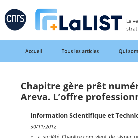
Retour
La ve
stra
Accueil
Tous les articles
Qui som
Chapitre gère prêt numér
Accueil
Areva. L’offre profession
Tous les articles
Information Scientifique et Techn
30/11/2012
Qui sommes nous ?
« La société Chapitre.com vient de signer u