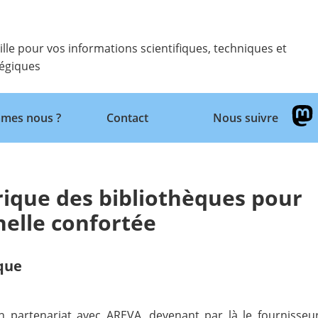
ille pour vos informations scientifiques, techniques et
tégiques
Retour
mes nous ?
Contact
Nous suivre
ique des bibliothèques pour
nelle confortée
ique
n partenariat avec AREVA, devenant par là le fournisseu