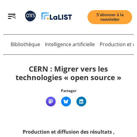
Retour
S'abonner à la
newsletter
Bibliothèque
Intelligence artificielle
Production et di
Retour
CERN : Migrer vers les
technologies « open source »
Accueil
Partager
Tous les articles
Qui sommes nous ?
Production et diffusion des résultats
,