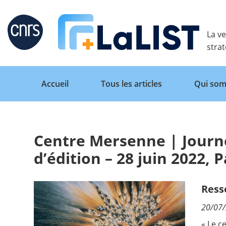
Retour
La ve
stra
Accueil
Tous les articles
Qui som
Centre Mersenne | Journ
Accueil
d’édition – 28 juin 2022, P
Tous les articles
Ress
20/07
Qui sommes nous ?
« Le
c