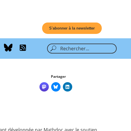
S'abonner à la newsletter
Partager
amant développée par Mathdoc avec le soutien