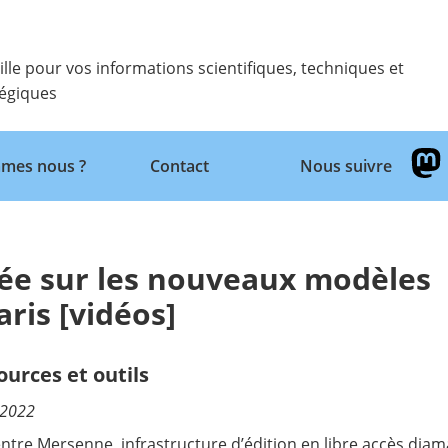
ille pour vos informations scientifiques, techniques et
tégiques
Retour
mes nous ?
Contact
Nous suivre
ée sur les nouveaux modèles
aris [vidéos]
ources et outils
/2022
entre Mersenne
, infrastructure d’édition en libre accès di