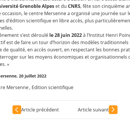
iversité Grenoble Alpes
et du
CNRS
, fête son cinquième a
e occasion, le centre Mersenne a organisé une journée sur l
s d’édition scientifique en libre accès, plus particulièrem
melles.
ènement s’est déroulé
le
28 juin 2022
à l’Institut Henri Poin
ctif est de faire un tour d’horizon des modèles traditionnel
e de qualité, en accès ouvert, en respectant les bonnes prati
nterroger sur les moyens économiques et organisationnels q
s. »
ersenne, 20 juillet 2022
tre Mersenne
,
Edition scientifique
Article précédent
Article suivant