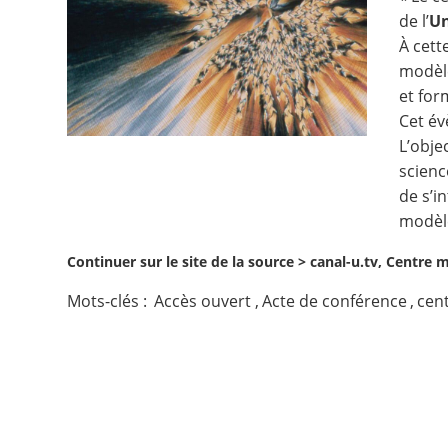
de l’
Un
Contact
À cett
modèle
Nous suivre
et for
Cet év
L’obje
scienc
de s’i
modèle
Continuer sur le site de la source >
canal-u.tv, Centre m
Mots-clés :
Accès ouvert
,
Acte de conférence
,
cen