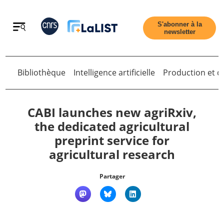
Retour
S'abonner à la
newsletter
Retour
Bibliothèque
Intelligence artificielle
Production et di
CABI launches new agriRxiv,
the dedicated agricultural
preprint service for
Accueil
agricultural research
Tous les articles
Partager
Qui sommes nous ?