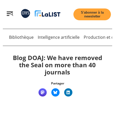
Retour
S'abonner à la
newsletter
Retour
Bibliothèque
Intelligence artificielle
Production et di
Blog DOAJ: We have removed
the Seal on more than 40
journals
Accueil
Partager
Tous les articles
Qui sommes nous ?