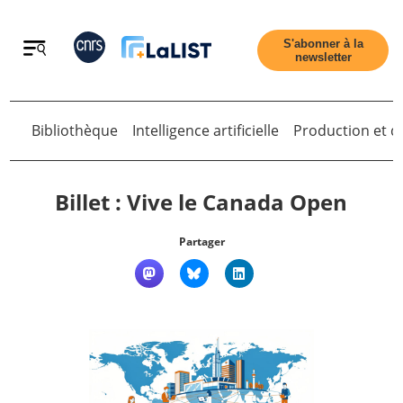
Retour
S'abonner à la
newsletter
Retour
Bibliothèque
Intelligence artificielle
Production et di
Billet : Vive le Canada Open
Partager
Accueil
Tous les articles
Qui sommes nous ?