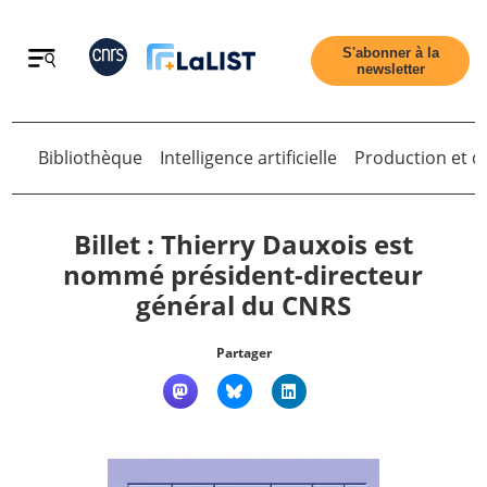
Retour
S'abonner à la
newsletter
Bibliothèque
Intelligence artificielle
Production et di
Retour
Billet : Thierry Dauxois est
nommé président-directeur
général du CNRS
Accueil
Partager
Tous les articles
Qui sommes nous ?