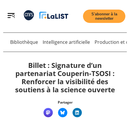
Retour
S'abonner à la
newsletter
Retour
Bibliothèque
Intelligence artificielle
Production et di
Billet : Signature d’un
partenariat Couperin-TSOSI :
Renforcer la visibilité des
Accueil
soutiens à la science ouverte
Tous les articles
Partager
Qui sommes nous ?