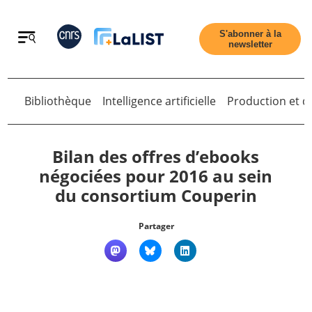
Retour
S'abonner à la
newsletter
Retour
Bibliothèque
Intelligence artificielle
Production et di
Bilan des offres d’ebooks
négociées pour 2016 au sein
du consortium Couperin
Accueil
Partager
Tous les articles
Qui sommes nous ?