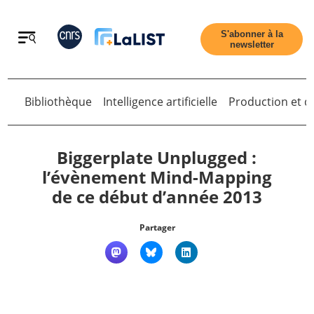
Retour
S'abonner à la
newsletter
Retour
Bibliothèque
Intelligence artificielle
Production et di
Biggerplate Unplugged :
l’évènement Mind-Mapping
de ce début d’année 2013
Accueil
Partager
Tous les articles
Qui sommes nous ?