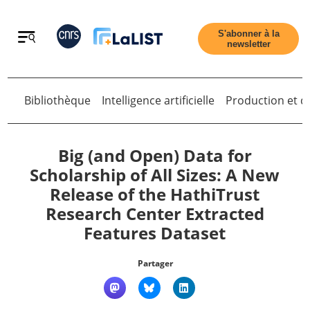
Retour
S'abonner à la
newsletter
Bibliothèque
Intelligence artificielle
Production et di
Retour
Big (and Open) Data for
Scholarship of All Sizes: A New
Release of the HathiTrust
Accueil
Research Center Extracted
Features Dataset
Tous les articles
Partager
Qui sommes nous ?