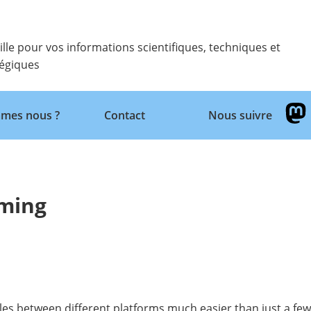
ille pour vos informations scientifiques, techniques et
tégiques
Retour
mes nous ?
Contact
Nous suivre
aming
es between different platforms much easier than just a few