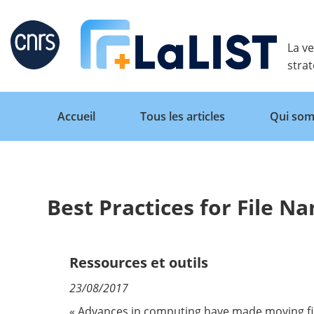
Retour
La ve
stra
Accueil
Tous les articles
Qui som
Best Practices for File N
Accueil
Tous les articles
Ressources et outils
23/08/2017
Qui sommes nous ?
« Advances in computing have made moving fil