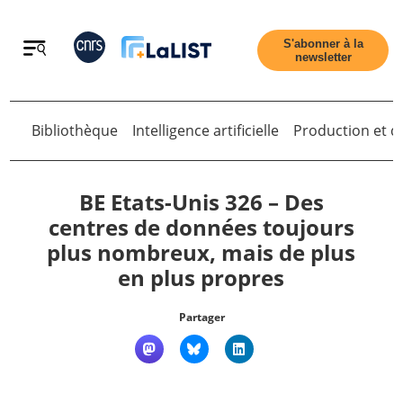
Retour
S'abonner à la
newsletter
Retour
Bibliothèque
Intelligence artificielle
Production et di
BE Etats-Unis 326 – Des
centres de données toujours
plus nombreux, mais de plus
Accueil
en plus propres
Tous les articles
Partager
Qui sommes nous ?