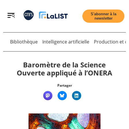
Retour
S'abonner à la
newsletter
Retour
Bibliothèque
Intelligence artificielle
Production et di
Baromètre de la Science
Ouverte appliqué à l’ONERA
Accueil
Partager
Tous les articles
Qui sommes nous ?