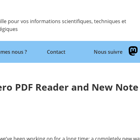
ille pour vos informations scientifiques, techniques et
tégiques
Retour
mes nous ?
Contact
Nous suivre
tero PDF Reader and New Note
 we’ve been working on for a long time: a completely new wa