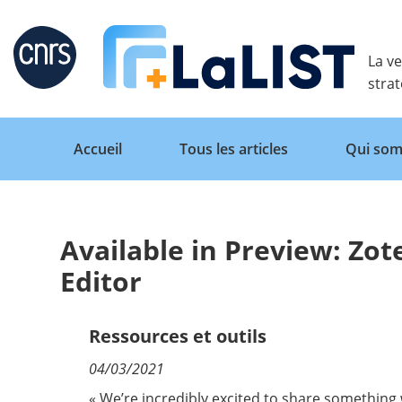
Retour
La ve
stra
Accueil
Tous les articles
Qui som
Available in Preview: Zo
Accueil
Editor
Tous les articles
Ressources et outils
04/03/2021
Qui sommes nous ?
« We’re incredibly excited to share something