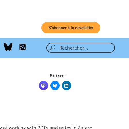
S'abonner à la newsletter
Partager
y of working with PDFs and notes in Zotero.