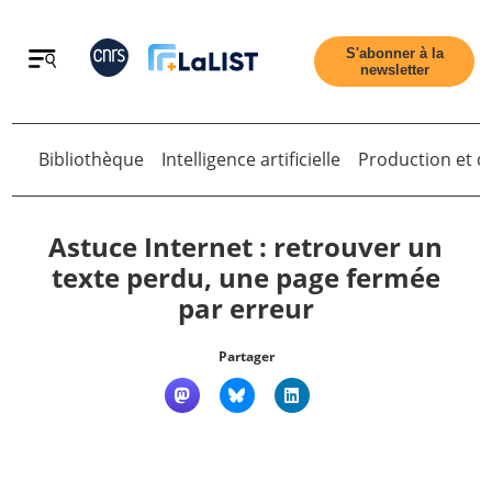
Retour
S'abonner à la
newsletter
Retour
Bibliothèque
Intelligence artificielle
Production et di
Astuce Internet : retrouver un
texte perdu, une page fermée
par erreur
Accueil
Partager
Tous les articles
Qui sommes nous ?