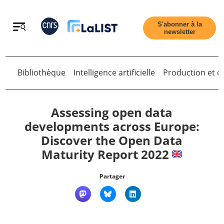
Retour
S'abonner à la
newsletter
Bibliothèque
Intelligence artificielle
Production et di
Retour
Assessing open data
developments across Europe:
Discover the Open Data
Accueil
Maturity Report 2022
Tous les articles
Partager
Qui sommes nous ?