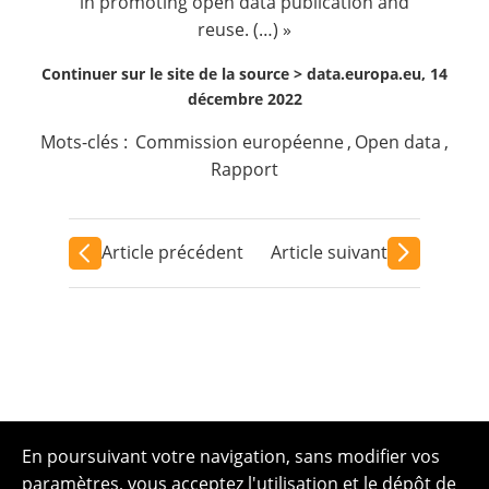
in promoting open data publication and
reuse. (…) »
Continuer sur le site de la source >
data.europa.eu, 14
décembre 2022
Mots-clés :
Commission européenne
,
Open data
,
Rapport
Article précédent
Article suivant
En poursuivant votre navigation, sans modifier vos
paramètres, vous acceptez l'utilisation et le dépôt de