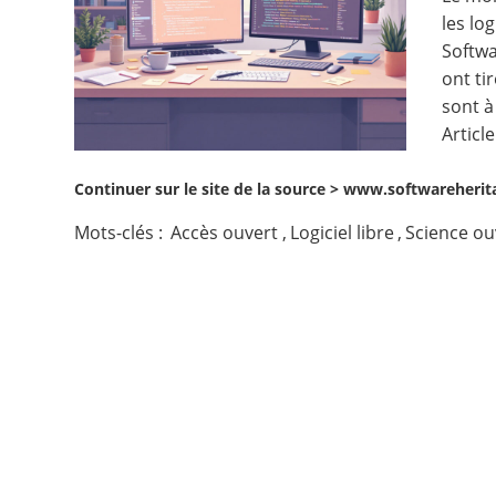
les lo
Contact
Softwa
ont ti
Nous suivre
sont à
Article
Continuer sur le site de la source >
www.softwareherita
Mots-clés :
Accès ouvert
,
Logiciel libre
,
Science ou