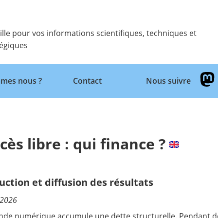
ille pour vos informations scientifiques, techniques et
tégiques
Retour
mes nous ?
Contact
Nous suivre
ccès libre : qui finance ?
uction et diffusion des résultats
/2026
de numérique accumule une dette structurelle. Pendant d