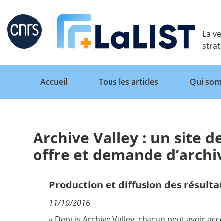
Retour
La ve
stra
Accueil
Tous les articles
Qui som
Archive Valley : un site 
Accueil
offre et demande d’archi
Tous les articles
Production et diffusion des résulta
11/10/2016
Qui sommes nous ?
« Depuis Archive Valley, chacun peut avoir accè