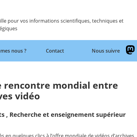
ille pour vos informations scientifiques, techniques et
tégiques
Retour
mes nous ?
Contact
Nous suivre
de rencontre mondial entre
ves vidéo
ts
,
Recherche et enseignement supérieur
s en quelques clics à l’offre mondiale de vidéos d’archives.