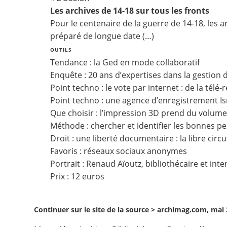
Les archives de 14-18 sur tous les fronts
Contact
Pour le centenaire de la guerre de 14-18, les 
préparé de longue date (…)
Nous suivre
OUTILS
Tendance : la Ged en mode collaboratif
​Enquête : 20 ans d’expertises dans la gestion
Point techno : le vote par internet : de la télé-r
Point techno : une agence d’enregistrement Isn
Que choisir : l’impression 3D prend du volum
Méthode : chercher et identifier les bonnes p
Droit : une liberté documentaire : la libre circ
Favoris : réseaux sociaux anonymes
Portrait : Renaud Aïoutz, bibliothécaire et int
Prix : 12 euros
Continuer sur le site de la source >
archimag.com, mai 