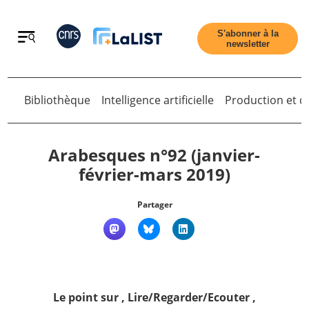
Retour
S'abonner à la
newsletter
Retour
Bibliothèque
Intelligence artificielle
Production et di
Arabesques n°92 (janvier-
février-mars 2019)
Accueil
Partager
Tous les articles
Qui sommes nous ?
Le point sur
,
Lire/Regarder/Ecouter
,