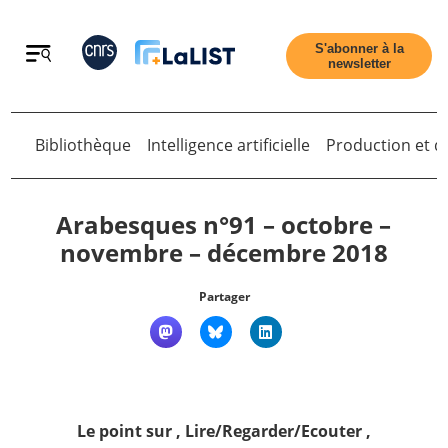
Retour
S'abonner à la
newsletter
Retour
Bibliothèque
Intelligence artificielle
Production et di
Arabesques n°91 – octobre –
novembre – décembre 2018
Accueil
Partager
Tous les articles
Qui sommes nous ?
Le point sur
,
Lire/Regarder/Ecouter
,