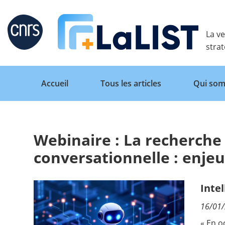
Retour
La ve
stra
Accueil
Tous les articles
Qui som
Webinaire : La recherche 
Accueil
conversationnelle : enje
Tous les articles
Intel
16/01
Qui sommes nous ?
« En o