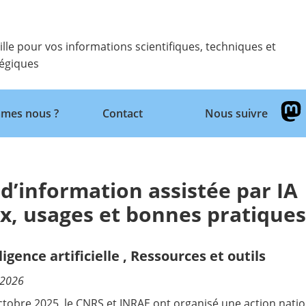
ille pour vos informations scientifiques, techniques et
tégiques
Retour
mes nous ?
Contact
Nous suivre
d’information assistée par IA
ux, usages et bonnes pratique
ligence artificielle
,
Ressources et outils
/2026
ctobre 2025, le CNRS et INRAE ont organisé une action natio