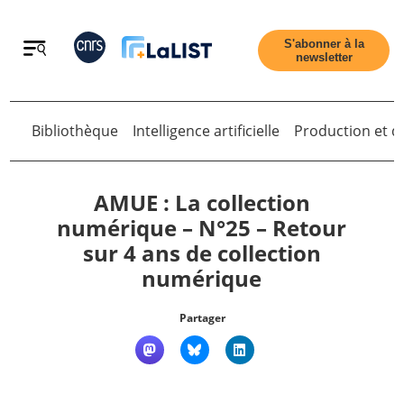
Retour
S'abonner à la
newsletter
Retour
Bibliothèque
Intelligence artificielle
Production et di
AMUE : La collection
numérique – N°25 – Retour
sur 4 ans de collection
Accueil
numérique
Tous les articles
Partager
Qui sommes nous ?