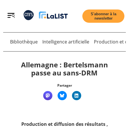
Retour
S'abonner à la
newsletter
Retour
Bibliothèque
Intelligence artificielle
Production et di
Allemagne : Bertelsmann
passe au sans-DRM
Accueil
Partager
Tous les articles
Qui sommes nous ?
Production et diffusion des résultats
,